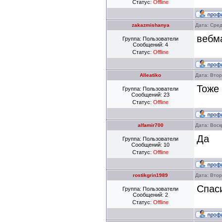
Статус:
Offline
zakazmishanya
Дата: Сред
вебм
Группа: Пользователи
Сообщений:
4
Статус:
Offline
Alleatiko
Дата: Втор
Тоже
Группа: Пользователи
Сообщений:
23
Статус:
Offline
alfamir700
Дата: Воск
Да
Группа: Пользователи
Сообщений:
10
Статус:
Offline
rostikgrin1989
Дата: Втор
Спас
Группа: Пользователи
Сообщений:
2
Статус:
Offline