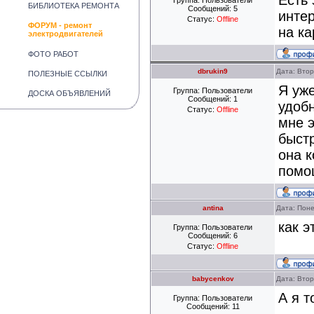
Есть 
Группа: Пользователи
БИБЛИОТЕКА РЕМОНТА
Сообщений:
5
интер
Статус:
Offline
ФОРУМ - ремонт
на к
электродвигателей
ФОТО РАБОТ
dbrukin9
Дата: Втор
ПОЛЕЗНЫЕ ССЫЛКИ
Я уже
Группа: Пользователи
ДОСКА ОБЪЯВЛЕНИЙ
Сообщений:
1
удоб
Статус:
Offline
мне э
быст
она к
помо
antina
Дата: Поне
как э
Группа: Пользователи
Сообщений:
6
Статус:
Offline
babycenkov
Дата: Втор
А я 
Группа: Пользователи
Сообщений:
11