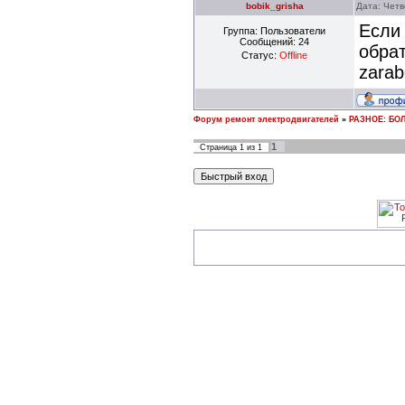
bobik_grisha
Дата: Четв
Если 
Группа: Пользователи
Сообщений:
24
обрат
Статус:
Offline
zarab
Форум ремонт электродвигателей
»
РАЗНОЕ: БОЛ
1
Страница
1
из
1